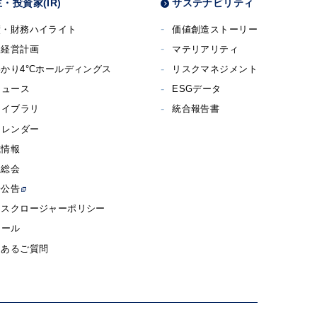
・投資家(IR)
サステナビリティ
績・財務ハイライト
価値創造ストーリー
期経営計画
マテリアリティ
かり4°Cホールディングス
リスクマネジメント
ニュース
ESGデータ
ライブラリ
統合報告書
カレンダー
式情報
主総会
子公告
ィスクロージャーポリシー
メール
くあるご質問