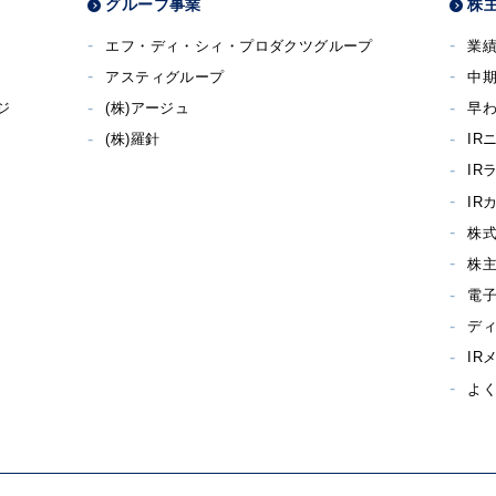
グループ事業
株主
エフ・ディ・シィ・プロダクツグループ
業
アスティグループ
中
ジ
(株)アージュ
早わ
(株)羅針
IR
IR
IR
株
株
電
デ
IR
よ