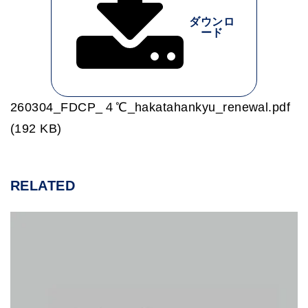
ダウンロ
ード
260304_FDCP_４℃_hakatahankyu_renewal.pdf
(192 KB)
RELATED