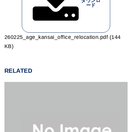
ダウンロ
ード
260225_age_kansai_office_relocation.pdf (144
KB)
RELATED