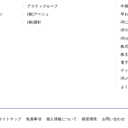
アスティグループ
中
ジ
(株)アージュ
早わ
(株)羅針
IR
IR
IR
株
株
電
デ
IR
よ
サイトマップ
免責事項
個人情報について
推奨環境
お問い合わせ