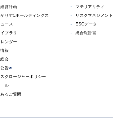
期経営計画
マテリアリティ
かり4°Cホールディングス
リスクマネジメント
ニュース
ESGデータ
ライブラリ
統合報告書
カレンダー
式情報
主総会
子公告
ィスクロージャーポリシー
メール
くあるご質問