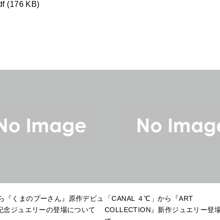
f (176 KB)
ら『くまのプーさん』原作デビュ
「CANAL ４℃」から『ART
年記念ジュエリーの登場について
COLLECTION』新作ジュエリー登