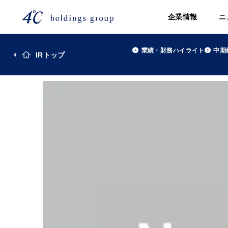
企業情報
ニ
業績・財務ハイライト
中期
IRトップ
TOP
株主・投資家(IR)
第68期有価証券報告書