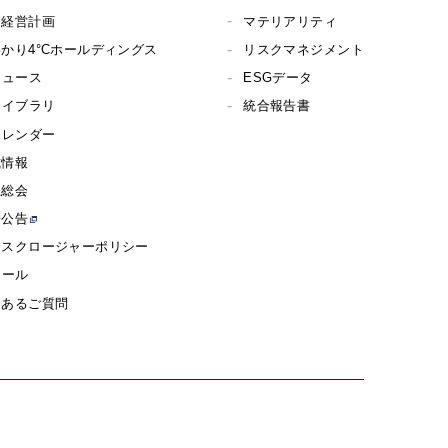
期経営計画
マテリアリティ
かり4°Cホールディングス
リスクマネジメント
ニュース
ESGデータ
ライブラリ
統合報告書
カレンダー
式情報
主総会
子公告
ィスクロージャーポリシー
メール
くあるご質問