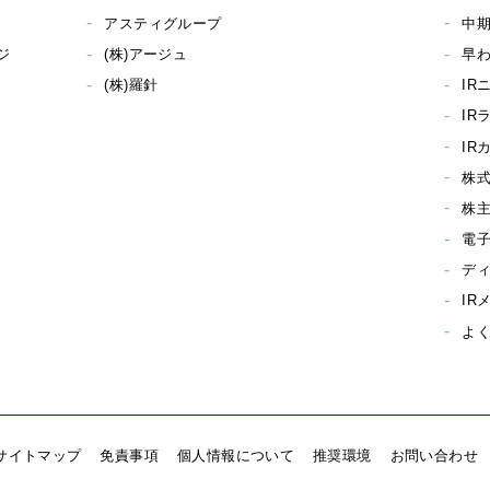
アスティグループ
中
ジ
(株)アージュ
早わ
(株)羅針
IR
IR
IR
株
株
電
デ
IR
よ
サイトマップ
免責事項
個人情報について
推奨環境
お問い合わせ