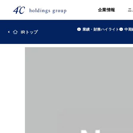
企業情報
ニ
業績・財務ハイライト
中期
IRトップ
TOP
株主・投資家(IR)
平成29年2月期 決算短信〔