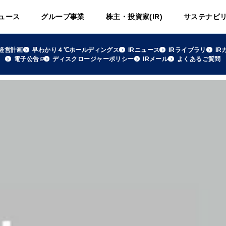
ュース
グループ事業
株主・投資家(IR)
サステナビ
経営計画
早わかり４℃ホールディングス
IRニュース
IRライブラリ
IR
電子公告
ディスクロージャーポリシー
IRメール
よくあるご質問
日本基準〕（連結）