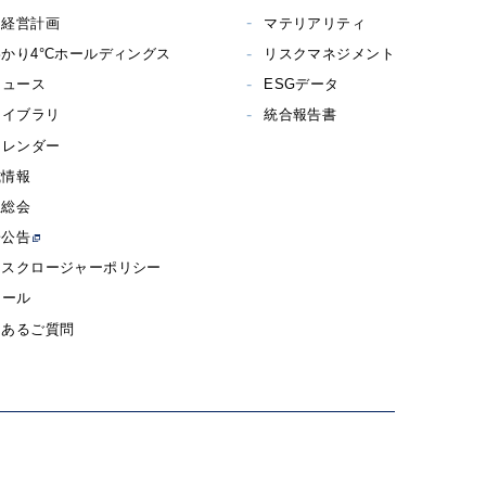
期経営計画
マテリアリティ
かり4°Cホールディングス
リスクマネジメント
ニュース
ESGデータ
ライブラリ
統合報告書
カレンダー
式情報
主総会
子公告
ィスクロージャーポリシー
メール
くあるご質問