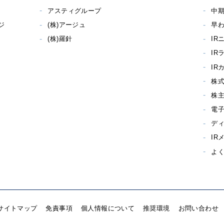
アスティグループ
中
ジ
(株)アージュ
早わ
(株)羅針
IR
IR
IR
株
株
電
デ
IR
よ
サイトマップ
免責事項
個人情報について
推奨環境
お問い合わせ