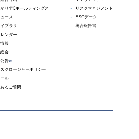
かり4°Cホールディングス
リスクマネジメント
ニュース
ESGデータ
ライブラリ
統合報告書
カレンダー
式情報
主総会
子公告
ィスクロージャーポリシー
メール
くあるご質問