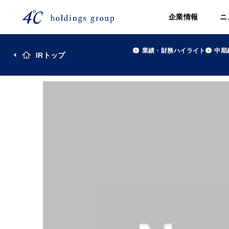
企業情報
ニ
業績・財務ハイライト
中期
IRトップ
TOP
株主・投資家(IR)
2022年10月 (株)４℃ホ