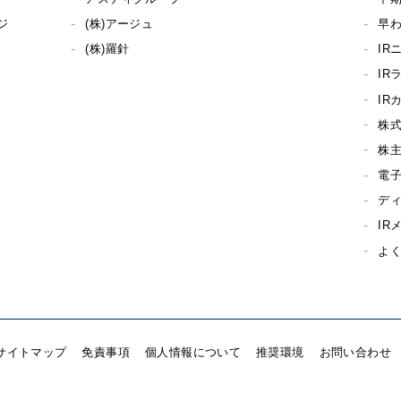
ジ
(株)アージュ
早わ
(株)羅針
IR
IR
IR
株
株
電
デ
IR
よ
サイトマップ
免責事項
個人情報について
推奨環境
お問い合わせ