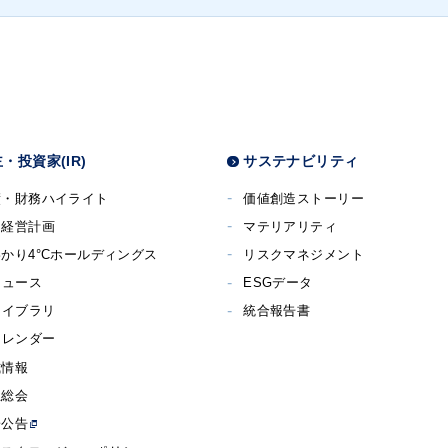
・投資家(IR)
サステナビリティ
績・財務ハイライト
価値創造ストーリー
期経営計画
マテリアリティ
かり4°Cホールディングス
リスクマネジメント
ニュース
ESGデータ
ライブラリ
統合報告書
カレンダー
式情報
主総会
子公告