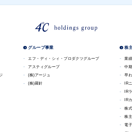
グループ事業
株主
エフ・ディ・シィ・プロダクツグループ
業
アスティグループ
中
ジ
(株)アージュ
早わ
(株)羅針
IR
IR
IR
株
株
電